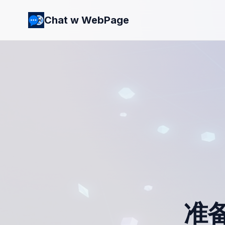
Chat w WebPage
准