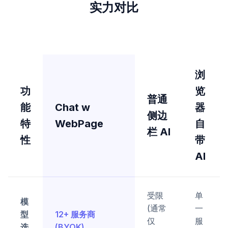
实力对比
浏
功
览
普通
能
Chat w
器
侧边
特
WebPage
自
栏 AI
性
带
AI
受限
单
模
(通常
一
型
12+ 服务商
仅
服
选
(BYOK)