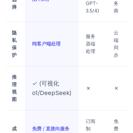
GPT-
务
择
3.5/4)
商
隐
云
服务
私
端
纯客户端处理
器端
保
同
处理
护
步
推
✓ (可视化
理
✗
✗
视
o1/DeepSeek)
图
订阅
免
成
免费 / 直接向服务
制
费