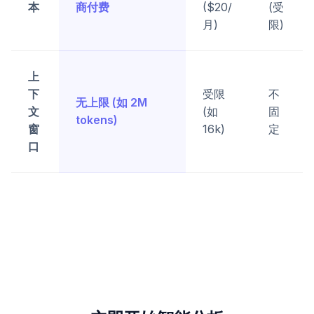
本
商付费
($20/
(受
月)
限)
上
下
受限
不
无上限 (如 2M
文
(如
固
tokens)
窗
16k)
定
口